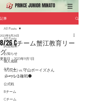
PRINCE JUNIOR MINATO
記事
All Posts
2023年8月26日
All Posts
8/26 Cチーム蟹江教育リー
試合結果
グ
お知らせ
更新日：
2023年9月1日
個人成績
Aチーム
8/26(土) vs.守山ボーイズさん
３ー１２敗戦⚫️
トーナメント
公式戦
Bチーム
Cチーム