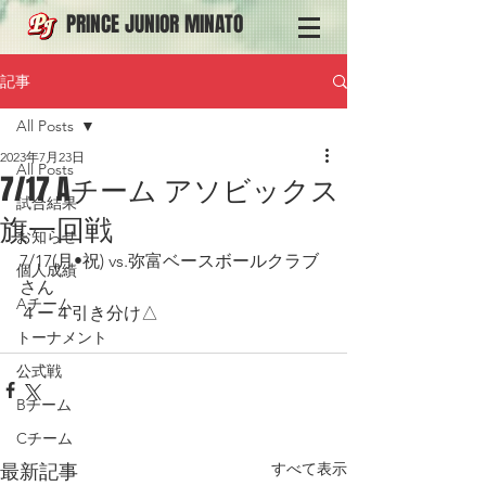
PRINCE JUNIOR MINATO
記事
All Posts
2023年7月23日
All Posts
7/17 Aチーム アソビックス
試合結果
旗一回戦
お知らせ
7/17(月•祝) vs.弥富ベースボールクラブ
個人成績
さん
Aチーム
４ー４引き分け△
トーナメント
公式戦
Bチーム
Cチーム
すべて表示
最新記事