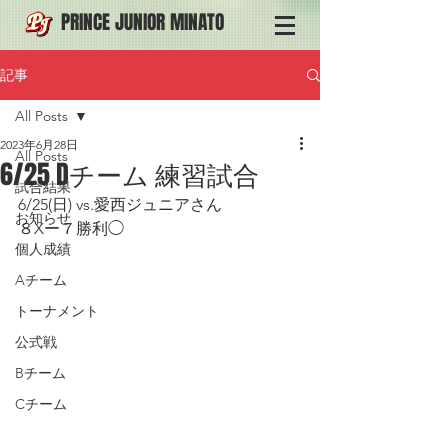
PRINCE JUNIOR MINATO
記事
All Posts
2023年6月28日
All Posts
6/25 Dチーム 練習試合
試合結果
6/25(日) vs.愛西ジュニアさん
お知らせ
８Xー７勝利◯
個人成績
Aチーム
トーナメント
公式戦
Bチーム
Cチーム