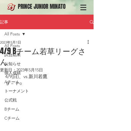
PRINCE JUNIOR MINATO
記事
All Posts
2023年5月1日
All Posts
4/9 Bチーム若草リーグさ
試合結果
ん
お知らせ
更新日：
2023年5月15日
個人成績
4/9(日)、vs.新川若鷹
Aチーム
９－７○
トーナメント
公式戦
Bチーム
Cチーム