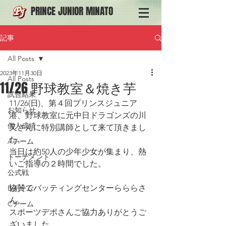
PRINCE JUNIOR MINATO
記事
All Posts
2023年11月30日
All Posts
11/26 野球教室＆焼き芋
試合結果
11/26(日)、第４回プリンスジュニア
お知らせ
港、野球教室に元中日ドラゴンズの川
個人成績
又さんに特別講師として来て頂きまし
た。
Aチーム
当日は約50人の少年少女が集まり、熱
トーナメント
いご指導の２時間でした。
公式戦
協賛でバッティングセンターらららさ
Bチーム
ん、
Cチーム
スポーツデポさんご協力ありがとうご
ざいました。