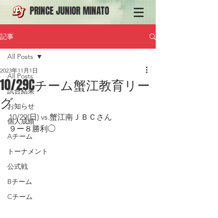
PRINCE JUNIOR MINATO
記事
All Posts
2023年11月1日
All Posts
10/29Cチーム蟹江教育リー
試合結果
グ
お知らせ
10/29(日) vs.蟹江南ＪＢＣさん
個人成績
９ー８勝利◯
Aチーム
トーナメント
公式戦
Bチーム
Cチーム