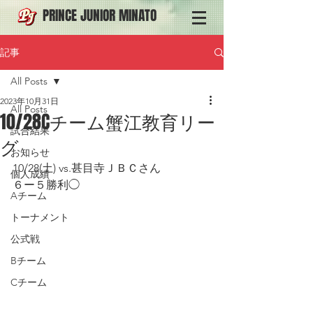
PRINCE JUNIOR MINATO
記事
All Posts
2023年10月31日
All Posts
10/28Cチーム蟹江教育リー
試合結果
グ
お知らせ
10/28(土) vs.甚目寺ＪＢＣさん
個人成績
６ー５勝利◯
Aチーム
トーナメント
公式戦
Bチーム
Cチーム