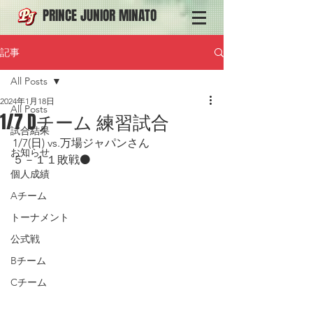
PRINCE JUNIOR MINATO
記事
All Posts
2024年1月18日
All Posts
1/7 Dチーム 練習試合
試合結果
1/7(日) vs.万場ジャパンさん
お知らせ
５－１１敗戦⚫️
個人成績
Aチーム
トーナメント
公式戦
Bチーム
Cチーム