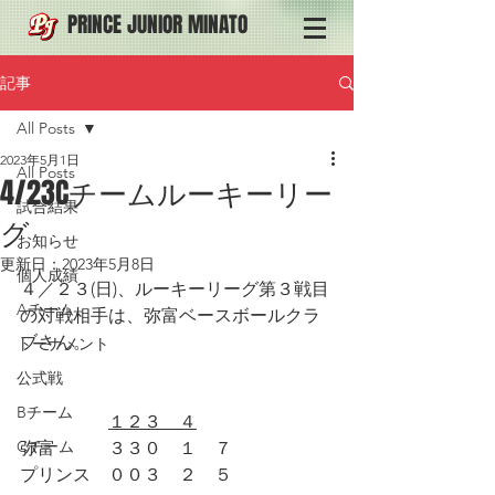
PRINCE JUNIOR MINATO
記事
All Posts
2023年5月1日
All Posts
4/23Cチームルーキーリー
試合結果
グ
お知らせ
更新日：
2023年5月8日
個人成績
４／２３(日)、ルーキーリーグ第３戦目
Aチーム
の対戦相手は、弥富ベースボールクラ
ブさん。
トーナメント
公式戦
Bチーム
１２３　４
Cチーム
弥富　　　３３０　１　７
プリンス　００３　２　５