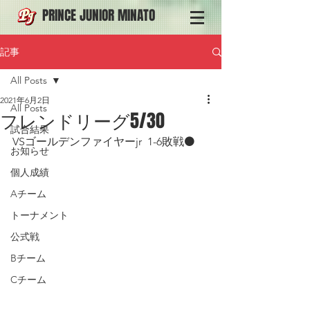
PRINCE JUNIOR MINATO
記事
All Posts
2021年6月2日
All Posts
フレンドリーグ5/30
試合結果
VSゴールデンファイヤーjr  1-6敗戦⚫️
お知らせ
個人成績
Aチーム
トーナメント
公式戦
Bチーム
Cチーム