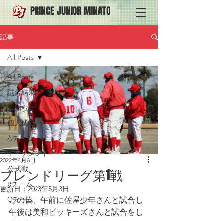
PRINCE JUNIOR MINATO
記事
All Posts
All Posts
試合結果
お知らせ
個人成績
Aチーム
トーナメント
2022年4月6日
公式戦
フレンドリーグ第1戦
Bチーム
更新日：
2023年5月3日
Cチーム
この日、午前に佐屋少年さんと試合し
午後は美和ビッキーズさんと試合をし